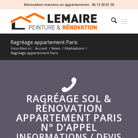
Rénovation maisons ou appartements :
06 13 20 61 50
Ragréage appartement Paris
Vous êtes ici :
Accueil
/
News
/
Réalisations
/
Ragréage appartement Paris
RAGRÉAGE SOL &
RÉNOVATION
APPARTEMENT PARIS
N° D’APPEL
INFORMATIONS / DEVIS