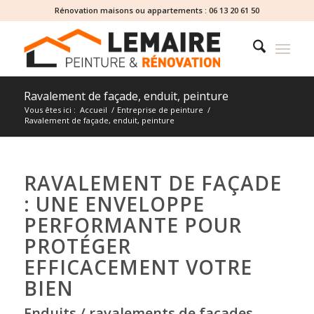
Rénovation maisons ou appartements :
06 13 20 61 50
Ravalement de façade, enduit, peinture
Vous êtes ici :
Accueil
/
Entreprise de peinture
/
Ravalement de façade, enduit, peinture
RAVALEMENT DE FAÇADE
: UNE ENVELOPPE
PERFORMANTE POUR
PROTÉGER
EFFICACEMENT VOTRE
BIEN
Enduits / ravalements de façades,