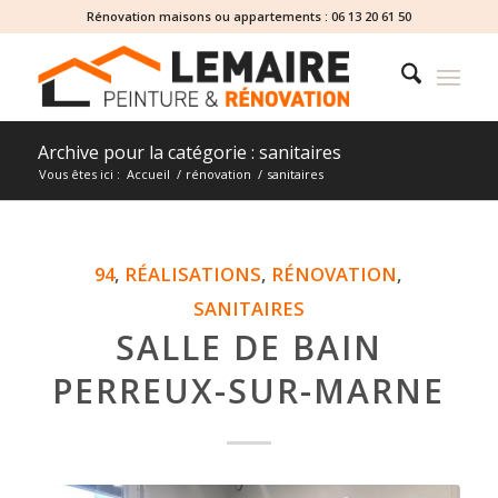
Rénovation maisons ou appartements :
06 13 20 61 50
Archive pour la catégorie : sanitaires
Vous êtes ici :
Accueil
/
rénovation
/
sanitaires
94
,
RÉALISATIONS
,
RÉNOVATION
,
SANITAIRES
SALLE DE BAIN
PERREUX-SUR-MARNE