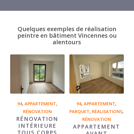
Quelques exemples de réalisation
peintre en bâtiment Vincennes ou
alentours
94
,
APPARTEMENT
,
94
,
APPARTEMENT
,
RÉNOVATION
PARQUET
,
RÉALISATIONS
,
RÉNOVATION
RÉNOVATION
INTÉRIEURE
APPARTEMENT
TOUS CORPS
AVANT