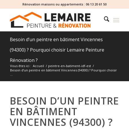
Rénovation maisons ou appartements :
06 13 20 61 50
Besoin d’un peintre en bâtiment Vincennes
(94300) ? Pourquoi choisir Lemaire Peinture
Rénovation ?
Vous êtes ici :
Accueil
/
peintre-en-batiment-idf-est
/
Besoin d’un peintre en bâtiment Vincennes (94300) ? Pourquoi choisir
...
BESOIN D’UN PEINTRE
EN BÂTIMENT
VINCENNES (94300) ?