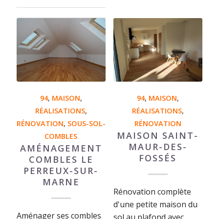
94
,
MAISON
,
94
,
MAISON
,
RÉALISATIONS
,
RÉALISATIONS
,
RÉNOVATION
,
SOUS-SOL-
RÉNOVATION
MAISON SAINT-
COMBLES
MAUR-DES-
AMÉNAGEMENT
FOSSÉS
COMBLES LE
PERREUX-SUR-
MARNE
Rénovation complète
d'une petite maison du
Aménager ses combles
sol au plafond avec