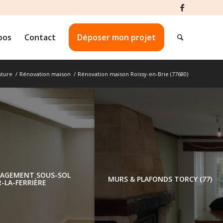
pos
Contact
Déposer mon projet
nture
/
Rénovation maison
/
Rénovation maison Roissy-en-Brie (77680)
MENT
ÉNOVATION PEINTURE ÉCOLE
AMÉNAGEMENT SOUS-SOL
ATION
7 : TRAVAUX AVEC MENTION
MURS & PLAFONDS 
OZOIR-LA-FERRIÈRE
ON DE
RÈS BIEN !