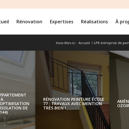
ueil
Rénovation
Expertises
Réalisations
À pro
Vous êtes ici :
Accueil
/
LPR entreprise de pei
RÉNOVATION APPARTE
SOUS COMBLES À
R
MONTÉVRAIN : OPTIMIS
7
DE L’ESPACE ET ISOLATI
T
LA TOITURE (77144)