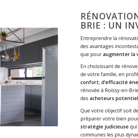
RÉNOVATION
BRIE : UN 
Entreprendre la rénovati
des avantages incontest
que pour
augmenter la v
En choisissant de rénove
de votre famille, en prof
confort
,
d’efficacité
éne
rénovée à Roissy-en-Brie
des
acheteurs potentie
Que votre objectif soit d
préparer votre bien pour
stratégie judicieuse
qu
communes les plus dynam