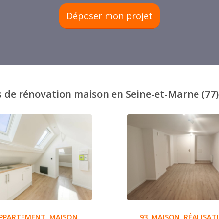
Déposer mon projet
de rénovation maison en Seine-et-Marne (77) 
PPARTEMENT
,
MAISON
,
93
,
MAISON
,
RÉALISAT