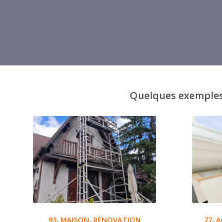
Quelques exemples 
93
,
MAISON
,
RÉNOVATION
77
,
A