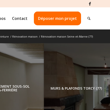
pos
Contact
Déposer mon projet
einture
/
Rénovation maison
/
Rénovation maison Seine-et-Marne (77)
MENT
ÉNOVATION PEINTURE ÉCOLE
AMÉNAGEMENT SOUS-SOL
ATION
7 : TRAVAUX AVEC MENTION
MURS & PLAFONDS 
OZOIR-LA-FERRIÈRE
ON DE
RÈS BIEN !