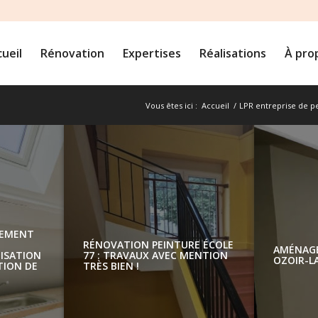
ueil
Rénovation
Expertises
Réalisations
À pro
Vous êtes ici :
Accueil
/
LPR entreprise de p
RÉNOVATION APPARTE
SOUS COMBLES À
R
MONTÉVRAIN : OPTIMIS
7
DE L’ESPACE ET ISOLATI
T
LA TOITURE (77144)