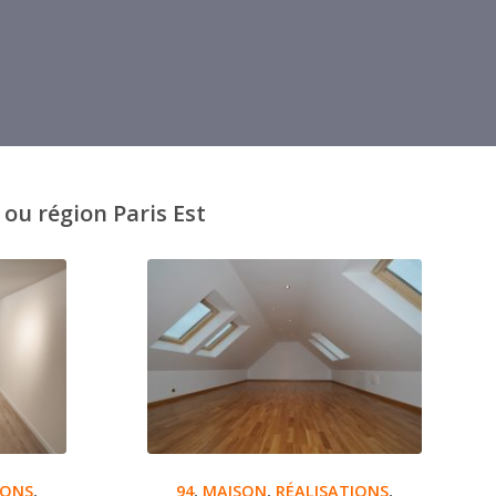
ou région Paris Est
IONS
,
94
,
MAISON
,
RÉALISATIONS
,