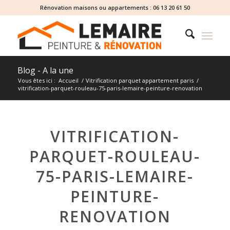
Rénovation maisons ou appartements :
06 13 20 61 50
Blog - A la une
Vous êtes ici :
Accueil
/
Vitrification parquet appartement paris
/
vitrification-parquet-rouleau-75-paris-lemaire-peinture-renovation
VITRIFICATION-
PARQUET-ROULEAU-
75-PARIS-LEMAIRE-
PEINTURE-
RENOVATION