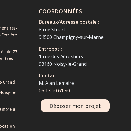
COORDONNÉES
Bureaux/Adresse postale :
ent rez-
8 rue Stuart
-Ferrière
94500 Champigny-sur-Marne
Entrepot :
 école 77
1 rue des Aérostiers
on très
93160 Noisy-le-Grand
Contact :
e-Grand
M. Alan Lemaire
06 13 20 61 50
oisy-le-
Déposer mon projet
ambre à
ocation