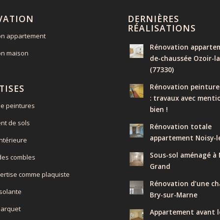
VATION
DERNIÈRES
RÉALISATIONS
on appartement
Rénovation appartem
on maison
de-chaussée Ozoir-la
(77330)
Rénovation peinture
TISES
: travaux avec menti
e peintures
bien !
nt de sols
Rénovation totale
appartement Noisy-l
intérieure
Sous-sol aménagé à N
 des combles
Grand
ertise comme plaquiste
Rénovation d’une ch
isolante
Bry-sur-Marne
parquet
Appartement avant l