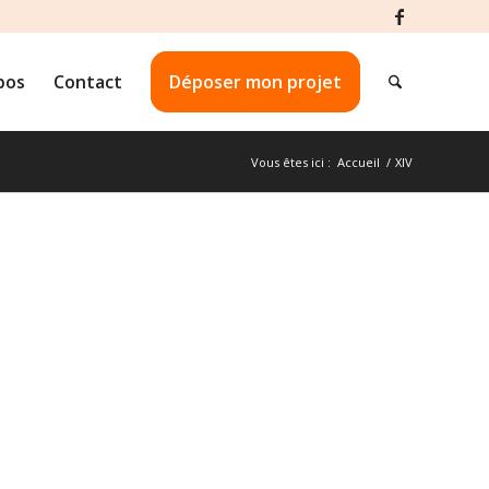
pos
Contact
Déposer mon projet
Vous êtes ici :
Accueil
/
XIV