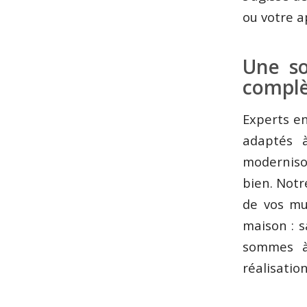
ou votre a
Une so
complè
Experts e
adaptés à
moderniso
bien. Notr
de vos mu
maison : s
sommes à 
réalisation