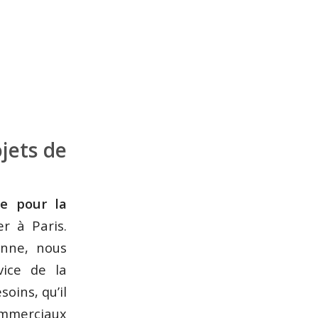
jets de
se pour la
r à Paris.
enne, nous
vice de la
oins, qu’il
commerciaux