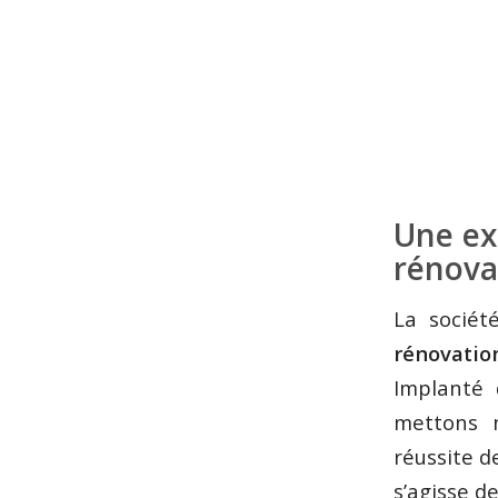
Une ex
rénova
La socié
rénovatio
Implanté 
mettons n
réussite d
s’agisse d