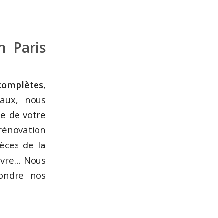
n Paris
 complètes
,
vaux, nous
e de votre
 rénovation
èces de la
vivre… Nous
pondre nos