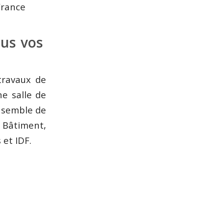
France
ous vos
travaux de
ne salle de
ensemble de
 Bâtiment,
 et IDF.