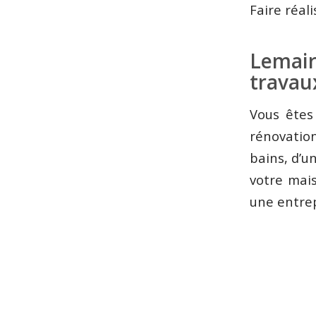
Faire réal
Lemair
travaux
Vous êtes
rénovation
bains, d’u
votre mai
une entrep