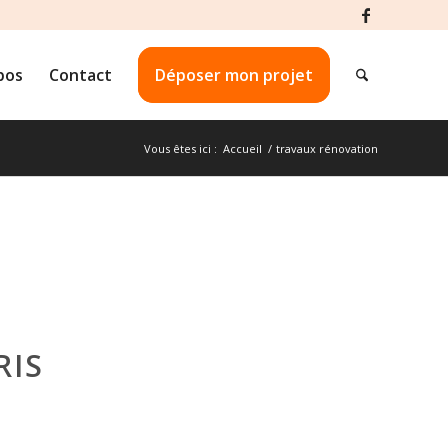
pos
Contact
Déposer mon projet
Vous êtes ici :
Accueil
/
travaux rénovation
RIS