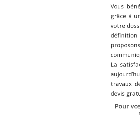
Vous bénéf
grâce à 
votre doss
définition
proposons
communiqué
La satisfa
aujourd’hu
travaux d
devis grat
Pour vo