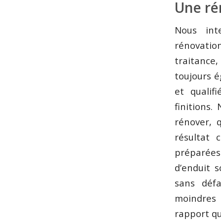
Une ré
Nous int
rénovatio
traitance
toujours é
et qualif
finitions
rénover, q
résultat 
préparées 
d’enduit s
sans défa
moindres 
rapport qu