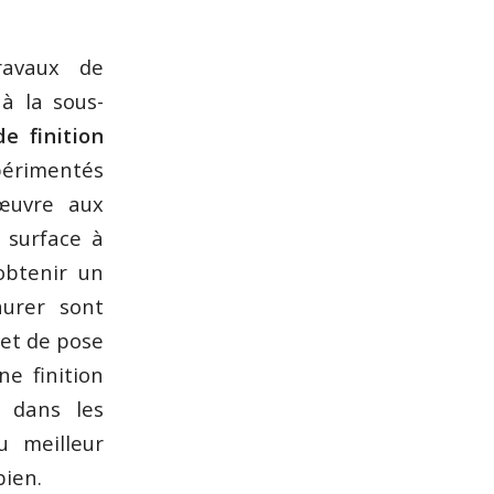
ravaux de
à la sous-
de finition
xpérimentés
 œuvre aux
 surface à
obtenir un
aurer sont
 et de pose
ne finition
é dans les
u meilleur
bien.