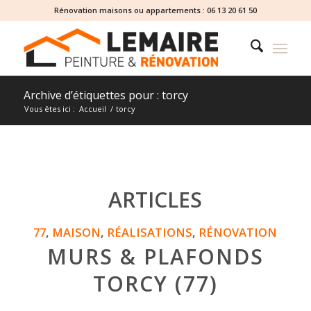
Rénovation maisons ou appartements :
06 13 20 61 50
Archive d’étiquettes pour : torcy
Vous êtes ici :
Accueil
/
torcy
ARTICLES
77
,
MAISON
,
RÉALISATIONS
,
RÉNOVATION
MURS & PLAFONDS
TORCY (77)