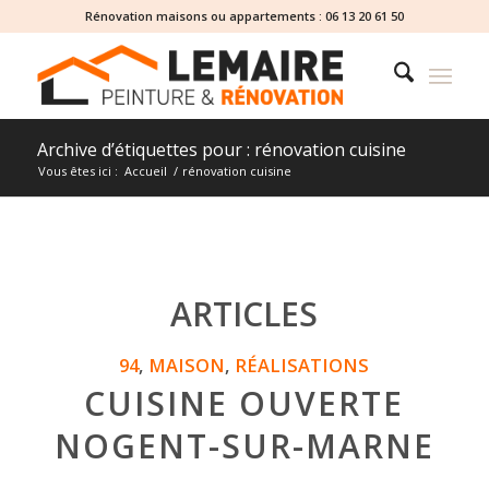
Rénovation maisons ou appartements :
06 13 20 61 50
Archive d’étiquettes pour : rénovation cuisine
Vous êtes ici :
Accueil
/
rénovation cuisine
ARTICLES
94
,
MAISON
,
RÉALISATIONS
CUISINE OUVERTE
NOGENT-SUR-MARNE