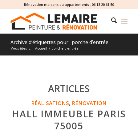
Rénovation maisons ou appartements :
06 13 20 61 50
Archive d’étiquettes pour : porche d’entrée
Vous êtes ici :
Accueil
/
porche d'entrée
ARTICLES
RÉALISATIONS
,
RÉNOVATION
HALL IMMEUBLE PARIS
75005