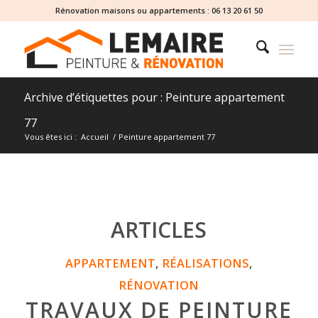
Rénovation maisons ou appartements :
06 13 20 61 50
Archive d’étiquettes pour : Peinture appartement
77
Vous êtes ici :
Accueil
/
Peinture appartement 77
ARTICLES
APPARTEMENT
,
RÉALISATIONS
,
RÉNOVATION
TRAVAUX DE PEINTURE