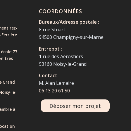
COORDONNÉES
Bureaux/Adresse postale :
ent rez-
8 rue Stuart
-Ferrière
94500 Champigny-sur-Marne
Entrepot :
 école 77
1 rue des Aérostiers
on très
93160 Noisy-le-Grand
Contact :
e-Grand
M. Alan Lemaire
06 13 20 61 50
oisy-le-
Déposer mon projet
ambre à
ocation