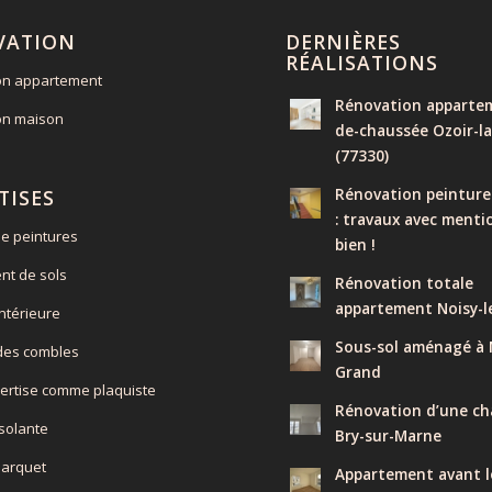
VATION
DERNIÈRES
RÉALISATIONS
on appartement
Rénovation appartem
on maison
de-chaussée Ozoir-la
(77330)
Rénovation peinture
TISES
: travaux avec menti
e peintures
bien !
nt de sols
Rénovation totale
appartement Noisy-l
intérieure
Sous-sol aménagé à N
 des combles
Grand
ertise comme plaquiste
Rénovation d’une ch
isolante
Bry-sur-Marne
parquet
Appartement avant l