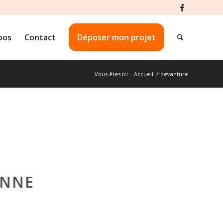
pos
Contact
Déposer mon projet
Vous êtes ici :
Accueil
/
devanture
ENNE