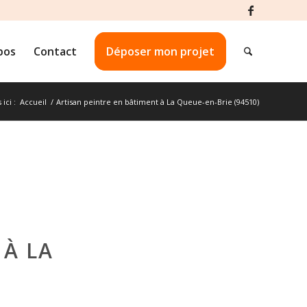
pos
Contact
Déposer mon projet
ici :
Accueil
/
Artisan peintre en bâtiment à La Queue-en-Brie (94510)
 À LA