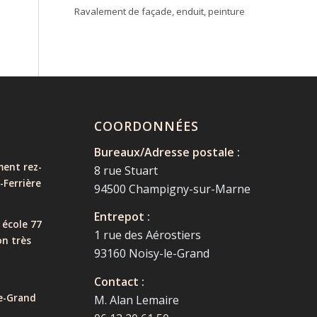
Ravalement de façade, enduit, peinture
COORDONNÉES
Bureaux/Adresse postale :
ent rez-
8 rue Stuart
-Ferrière
94500 Champigny-sur-Marne
Entrepot :
 école 77
1 rue des Aérostiers
on très
93160 Noisy-le-Grand
Contact :
e-Grand
M. Alan Lemaire