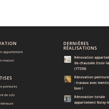
VATION
DERNIÈRES
RÉALISATIONS
on appartement
Rénovation appartem
on maison
de-chaussée Ozoir-la
(77330)
Rénovation peinture
TISES
: travaux avec menti
e peintures
bien !
nt de sols
Rénovation totale
appartement Noisy-l
intérieure