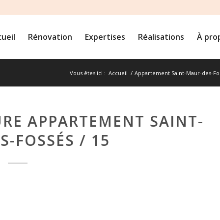
ueil
Rénovation
Expertises
Réalisations
À pro
Vous êtes ici :
Accueil
/
Appartement Saint-Maur-des-Fo
RE APPARTEMENT SAINT-
-FOSSÉS / 15