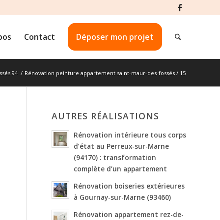
pos
Contact
Déposer mon projet
ssés 94
/
Rénovation peinture appartement saint-maur-des-fossés / 15
AUTRES RÉALISATIONS
Rénovation intérieure tous corps
d’état au Perreux-sur-Marne
(94170) : transformation
complète d’un appartement
Rénovation boiseries extérieures
à Gournay-sur-Marne (93460)
Rénovation appartement rez-de-