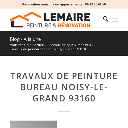
Rénovation maisons ou appartements :
06 13 20 61 50
Blog - A la une
Vous êtes ici :
Accueil
/
Bureaux Noisy-le-Grand (93)
/
Travaux de peinture bureau Noisy-le-grand 93160
TRAVAUX DE PEINTURE
BUREAU NOISY-LE-
GRAND 93160