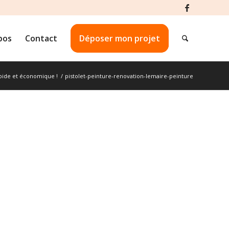
pos
Contact
Déposer mon projet
apide et économique !
/
pistolet-peinture-renovation-lemaire-peinture