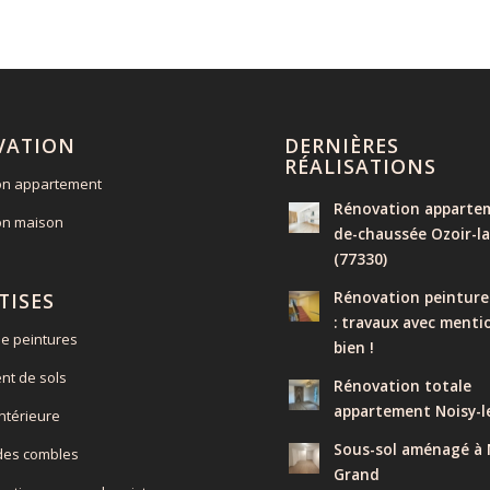
VATION
DERNIÈRES
RÉALISATIONS
on appartement
Rénovation appartem
on maison
de-chaussée Ozoir-la
(77330)
Rénovation peinture
TISES
: travaux avec menti
e peintures
bien !
nt de sols
Rénovation totale
appartement Noisy-l
intérieure
Sous-sol aménagé à N
 des combles
Grand