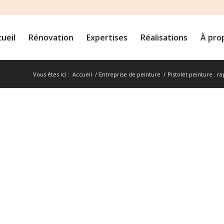
ueil
Rénovation
Expertises
Réalisations
À pro
Vous êtes ici :
Accueil
/
Entreprise de peinture
/
Pistolet peinture : r