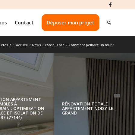
pos
Contact
Déposer mon projet
êtes ici :
Accueil
/
News
/
conseils pro
/
Comment peindre un mur ?
RÉNOVATION APPARTEMENT
N APPARTEMENT
SOUS COMBLES À
RÉNOVATION TOTALE
SSÉE OZOIR-LA-
MONTÉVRAIN : OPTIMISATION
APPARTEMENT NOISY-L
330)
DE L’ESPACE ET ISOLATION DE
GRAND
LA TOITURE (77144)