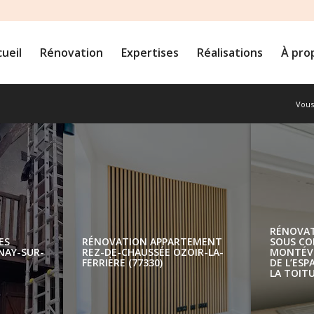
ueil
Rénovation
Expertises
Réalisations
À pro
Vous 
RÉNOVATION BOISERIES
RÉNOVATIO
EXTÉRIEURES À GOURNAY-SUR-
REZ-DE-CHAU
MARNE (93460)
FERRIÈRE (77