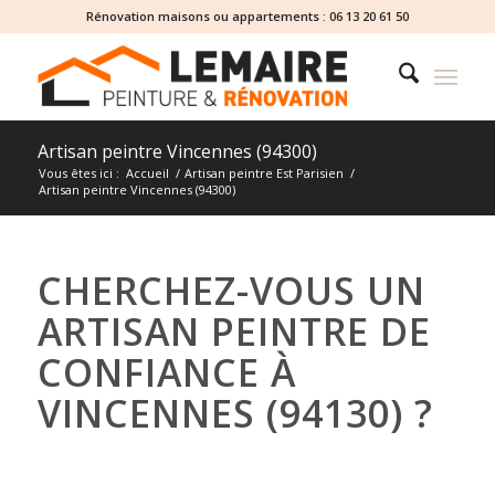
Rénovation maisons ou appartements :
06 13 20 61 50
Artisan peintre Vincennes (94300)
Vous êtes ici :
Accueil
/
Artisan peintre Est Parisien
/
Artisan peintre Vincennes (94300)
CHERCHEZ-VOUS UN
ARTISAN PEINTRE DE
CONFIANCE À
VINCENNES (94130) ?