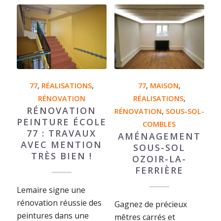
77
,
RÉALISATIONS
,
77
,
MAISON
,
RÉNOVATION
RÉALISATIONS
,
RÉNOVATION
RÉNOVATION
,
SOUS-SOL-
PEINTURE ÉCOLE
COMBLES
77 : TRAVAUX
AMÉNAGEMENT
AVEC MENTION
SOUS-SOL
TRÈS BIEN !
OZOIR-LA-
FERRIÈRE
Lemaire signe une
rénovation réussie des
Gagnez de précieux
peintures dans une
mêtres carrés et