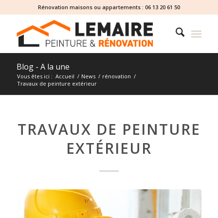
Rénovation maisons ou appartements :
06 13 20 61 50
Blog - A la une
Vous êtes ici :
Accueil
/
News
/
rénovation
/
Travaux de peinture extérieur
TRAVAUX DE PEINTURE
EXTÉRIEUR