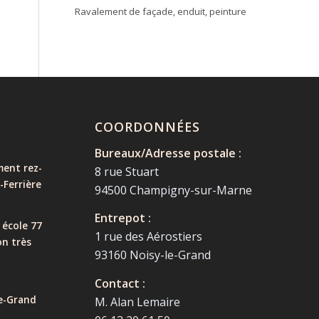
Ravalement de façade, enduit, peinture
COORDONNÉES
Bureaux/Adresse postale :
ent rez-
8 rue Stuart
-Ferrière
94500 Champigny-sur-Marne
Entrepot :
 école 77
1 rue des Aérostiers
on très
93160 Noisy-le-Grand
Contact :
e-Grand
M. Alan Lemaire