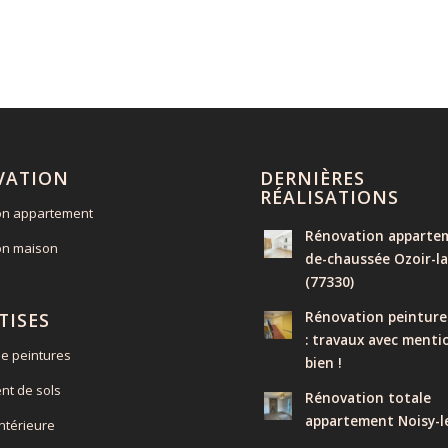
VATION
DERNIÈRES
RÉALISATIONS
on appartement
Rénovation appartem
on maison
de-chaussée Ozoir-la
(77330)
Rénovation peinture
TISES
: travaux avec menti
e peintures
bien !
nt de sols
Rénovation totale
appartement Noisy-l
intérieure