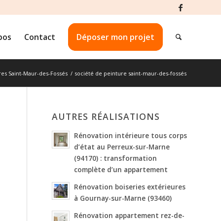
pos
Contact
Déposer mon projet
es Saint-Maur-des-Fossés
/
société de peinture saint-maur-des-fossés
AUTRES RÉALISATIONS
Rénovation intérieure tous corps
d’état au Perreux-sur-Marne
(94170) : transformation
complète d’un appartement
Rénovation boiseries extérieures
à Gournay-sur-Marne (93460)
Rénovation appartement rez-de-