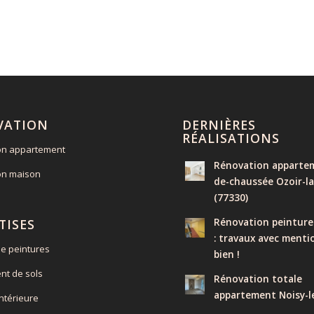
VATION
DERNIÈRES
RÉALISATIONS
on appartement
Rénovation appartem
on maison
de-chaussée Ozoir-la
(77330)
Rénovation peinture
TISES
: travaux avec menti
e peintures
bien !
nt de sols
Rénovation totale
appartement Noisy-l
intérieure