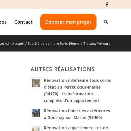
pos
Contact
Déposer mon projet
es ici :
Accueil
/
Société de peinture Paris 16ème
/
Travaux Peinture
AUTRES RÉALISATIONS
Rénovation intérieure tous corps
d’état au Perreux-sur-Marne
(94170) : transformation
complète d’un appartement
Rénovation boiseries extérieures
à Gournay-sur-Marne (93460)
Rénovation appartement rez-de-