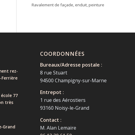
Ravalement de façade, enduit, peinture
COORDONNÉES
Bureaux/Adresse postale :
ent rez-
8 rue Stuart
-Ferrière
94500 Champigny-sur-Marne
Entrepot :
 école 77
1 rue des Aérostiers
on très
93160 Noisy-le-Grand
Contact :
e-Grand
M. Alan Lemaire