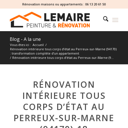
Rénovation maisons ou appartements :
06 13 20 61 50
Blog - A la une
Vous êtes ici :
Accueil
/
Rénovation intérieure tous corps d’état au Perreux-sur-Marne (94170)
: transformation complète d’un appartement
/
Rénovation intérieure tous corps d’état au Perreux-sur-Marne (9...
RÉNOVATION
INTÉRIEURE TOUS
CORPS D’ÉTAT AU
PERREUX-SUR-MARNE