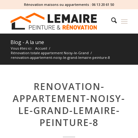
Rénovation maisons ou appartements :
06 13 20 61 50
Blog - A la une
Vous êtes ici :
Accueil
/
Rénovation totale appartement Noisy-le-Grand
/
renovation-appartement-noisy-le-grand-lemaire-peinture-8
RENOVATION-
APPARTEMENT-NOISY-
LE-GRAND-LEMAIRE-
PEINTURE-8