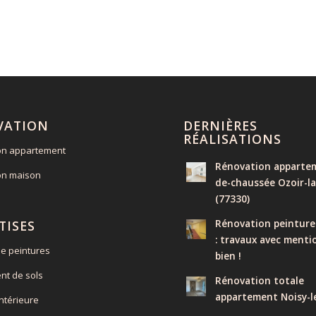
VATION
DERNIÈRES
RÉALISATIONS
on appartement
Rénovation appartem
on maison
de-chaussée Ozoir-la
(77330)
Rénovation peinture
TISES
: travaux avec menti
e peintures
bien !
nt de sols
Rénovation totale
appartement Noisy-l
intérieure