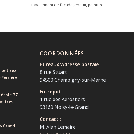
Ravalement de façade, enduit, peinture
COORDONNÉES
Bureaux/Adresse postale :
ent rez-
8 rue Stuart
-Ferrière
94500 Champigny-sur-Marne
Entrepot :
 école 77
1 rue des Aérostiers
on très
93160 Noisy-le-Grand
Contact :
e-Grand
M. Alan Lemaire