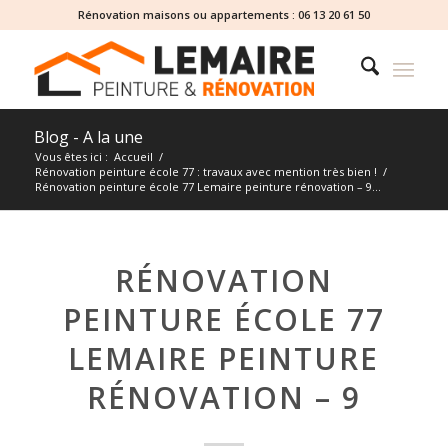
Rénovation maisons ou appartements :
06 13 20 61 50
Blog - A la une
Vous êtes ici :
Accueil
/
Rénovation peinture école 77 : travaux avec mention très bien !
/
Rénovation peinture école 77 Lemaire peinture rénovation – 9...
RÉNOVATION
PEINTURE ÉCOLE 77
LEMAIRE PEINTURE
RÉNOVATION – 9