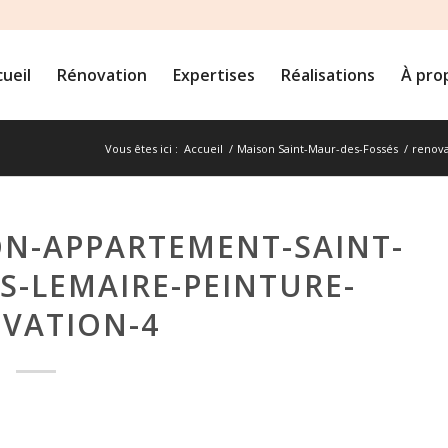
ueil
Rénovation
Expertises
Réalisations
À pro
Vous êtes ici :
Accueil
/
Maison Saint-Maur-des-Fossés
/
renova
N-APPARTEMENT-SAINT-
S-LEMAIRE-PEINTURE-
VATION-4