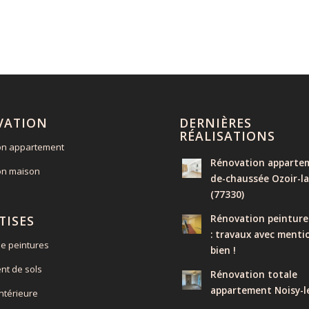
VATION
DERNIÈRES
RÉALISATIONS
on appartement
Rénovation appartem
on maison
de-chaussée Ozoir-la
(77330)
Rénovation peinture
TISES
: travaux avec menti
e peintures
bien !
nt de sols
Rénovation totale
appartement Noisy-l
intérieure