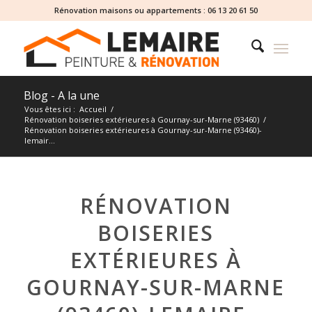
Rénovation maisons ou appartements :
06 13 20 61 50
Blog - A la une
Vous êtes ici :
Accueil
/
Rénovation boiseries extérieures à Gournay-sur-Marne (93460)
/
Rénovation boiseries extérieures à Gournay-sur-Marne (93460)-
lemair...
RÉNOVATION
BOISERIES
EXTÉRIEURES À
GOURNAY-SUR-MARNE