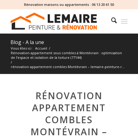
Rénovation maisons ou appartements :
06 13 20 61 50
Blog - A la une
Vous êtes ici :
Accueil
/
Rénovation appartement sous combles à Montévrain : optimisation
de l’espace et isolation de la toiture (77144)
/
rénovation appartement combles Montévrain – lemaire-peinture-r...
RÉNOVATION
APPARTEMENT
COMBLES
MONTÉVRAIN –