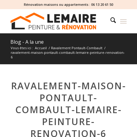
Rénovation maisons ou appartements :
06 13 20 61 50
Blog - A la une
Vous êtes ici :
Accueil
/
Ravalement Pontault-Combault
/
ravalement-maison-pontault-combault-lemaire-peinture-renovation-
6
RAVALEMENT-MAISON-
PONTAULT-
COMBAULT-LEMAIRE-
PEINTURE-
RENOVATION-6