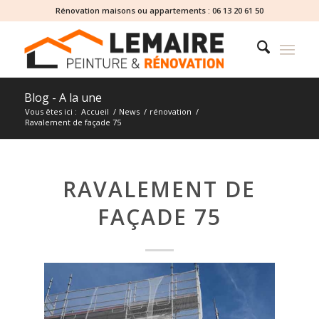
Rénovation maisons ou appartements :
06 13 20 61 50
Blog - A la une
Vous êtes ici :
Accueil
/
News
/
rénovation
/
Ravalement de façade 75
RAVALEMENT DE
FAÇADE 75