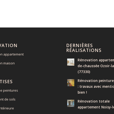
VATION
DERNIÈRES
RÉALISATIONS
on appartement
Rénovation appartem
on maison
de-chaussée Ozoir-la
(77330)
Rénovation peinture
TISES
: travaux avec menti
e peintures
bien !
nt de sols
Rénovation totale
appartement Noisy-l
intérieure