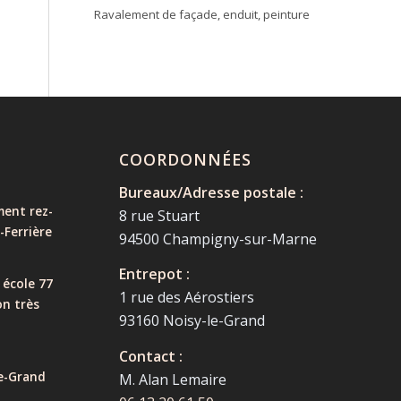
Ravalement de façade, enduit, peinture
COORDONNÉES
Bureaux/Adresse postale :
ent rez-
8 rue Stuart
-Ferrière
94500 Champigny-sur-Marne
Entrepot :
 école 77
1 rue des Aérostiers
on très
93160 Noisy-le-Grand
Contact :
e-Grand
M. Alan Lemaire