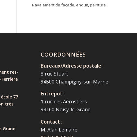
Ravalement de façade, enduit, peinture
COORDONNÉES
Bureaux/Adresse postale :
ent rez-
8 rue Stuart
-Ferrière
94500 Champigny-sur-Marne
Entrepot :
 école 77
1 rue des Aérostiers
on très
93160 Noisy-le-Grand
Contact :
e-Grand
M. Alan Lemaire