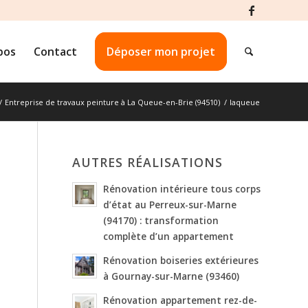
pos
Contact
Déposer mon projet
/
Entreprise de travaux peinture à La Queue-en-Brie (94510)
/
laqueue
AUTRES RÉALISATIONS
Rénovation intérieure tous corps
d’état au Perreux-sur-Marne
(94170) : transformation
complète d’un appartement
Rénovation boiseries extérieures
à Gournay-sur-Marne (93460)
Rénovation appartement rez-de-