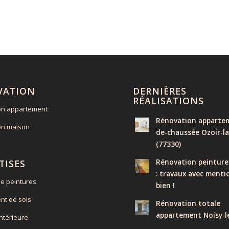
VATION
DERNIÈRES
RÉALISATIONS
on appartement
Rénovation appartem
on maison
de-chaussée Ozoir-la
(77330)
Rénovation peinture
TISES
: travaux avec menti
e peintures
bien !
nt de sols
Rénovation totale
appartement Noisy-l
intérieure