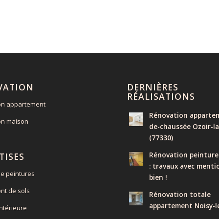
VATION
DERNIÈRES
RÉALISATIONS
on appartement
Rénovation appartem
on maison
de-chaussée Ozoir-la
(77330)
Rénovation peinture
TISES
: travaux avec menti
e peintures
bien !
nt de sols
Rénovation totale
appartement Noisy-l
intérieure