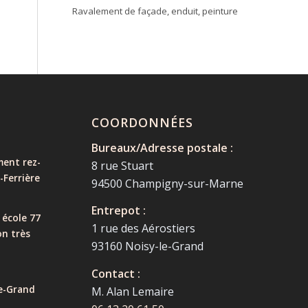
Ravalement de façade, enduit, peinture
COORDONNÉES
Bureaux/Adresse postale :
ent rez-
8 rue Stuart
-Ferrière
94500 Champigny-sur-Marne
Entrepot :
 école 77
1 rue des Aérostiers
on très
93160 Noisy-le-Grand
Contact :
e-Grand
M. Alan Lemaire