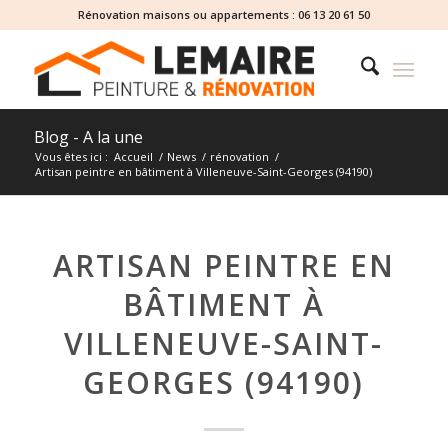
Rénovation maisons ou appartements :
06 13 20 61 50
Blog - A la une
Vous êtes ici :
Accueil
/
News
/
rénovation
/
Artisan peintre en bâtiment à Villeneuve-Saint-Georges (94190)
ARTISAN PEINTRE EN
BÂTIMENT À
VILLENEUVE-SAINT-
GEORGES (94190)