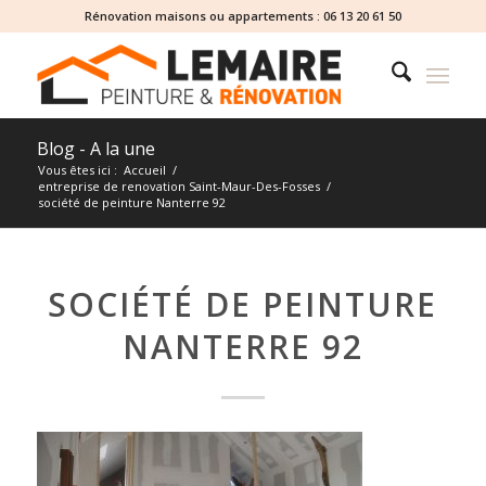
Rénovation maisons ou appartements :
06 13 20 61 50
Blog - A la une
Vous êtes ici :
Accueil
/
entreprise de renovation Saint-Maur-Des-Fosses
/
société de peinture Nanterre 92
SOCIÉTÉ DE PEINTURE
NANTERRE 92