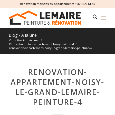
Rénovation maisons ou appartements :
06 13 20 61 50
Blog - A la une
Vous êtes ici :
Accueil
/
Rénovation totale appartement Noisy-le-Grand
/
renovation-appartement-noisy-le-grand-lemaire-peinture-4
RENOVATION-
APPARTEMENT-NOISY-
LE-GRAND-LEMAIRE-
PEINTURE-4