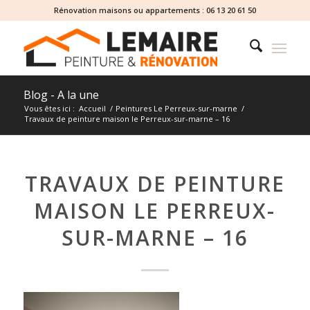
Rénovation maisons ou appartements :
06 13 20 61 50
Blog - A la une
Vous êtes ici :
Accueil
/
Peintures Le Perreux-sur-marne
/
Travaux de peinture maison le Perreux-sur-marne – 16
TRAVAUX DE PEINTURE
MAISON LE PERREUX-
SUR-MARNE – 16