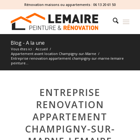
Rénovation maisons ou appartements :
06 13 20 61 50
Blog - A la une
Vous êtes ici :
Accueil
/
Appartement avant location Champigny-sur-Marne
/
Entreprise renovation appartement champigny-sur-marne-lemaire
peinture...
ENTREPRISE
RENOVATION
APPARTEMENT
CHAMPIGNY-SUR-